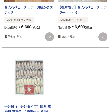
名入れベビーチェア（お絵かきス
【在庫限り】名入れベビーチェア
テッチ）
（teshigoto）
Lisumomオリジナル
Lisumomオリジナル
6,600
6,600
¥
¥
販売価格
税込
販売価格
税込
詳細を見る
詳細を見る
一升餅（小分けタイプ）国産 無
添加 無着色【1歳誕生日 背負い