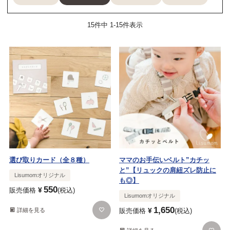
15
件中
1
-
15
件表示
選び取りカード（全８種）
ママのお手伝いベルト”カチッ
と”【リュックの肩紐ズレ防止に
Lisumomオリジナル
も◎】
550
¥
販売価格
税込
Lisumomオリジナル
1,650
¥
詳細を見る
販売価格
税込