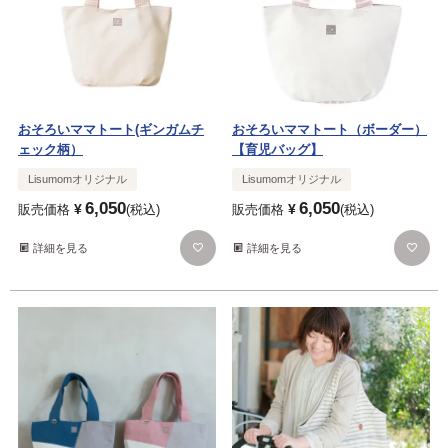
おそろいママトート(ギンガムチ
おそろいママトート（ボーダー）
ェック柄）
【育児バッグ】
Lisumomオリジナル
Lisumomオリジナル
6,050
6,050
¥
¥
販売価格
税込
販売価格
税込
詳細を見る
詳細を見る