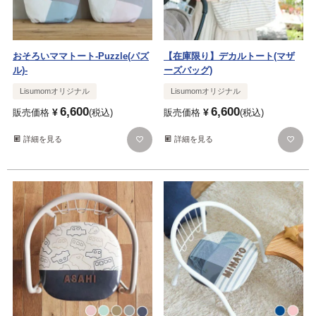
おそろいママトート-Puzzle(パズ
【在庫限り】デカルトート(マザ
ル)-
ーズバッグ)
Lisumomオリジナル
Lisumomオリジナル
6,600
6,600
¥
¥
販売価格
税込
販売価格
税込
詳細を見る
詳細を見る