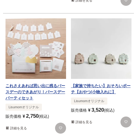
詳細を見る
これさえあれば思い出に残るバー
【家族で持ちたい】おそろいポー
スデーのできあがり！バースデー
チ【おやつ/小物入れに】
パーティセット
Lisumomオリジナル
Lisumomオリジナル
3,520
¥
販売価格
税込
2,750
¥
販売価格
税込
詳細を見る
詳細を見る