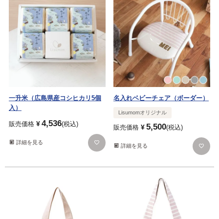
一升米（広島県産コシヒカリ5個
名入れベビーチェア（ボーダー）
入）
Lisumomオリジナル
4,536
¥
販売価格
税込
5,500
¥
販売価格
税込
詳細を見る
詳細を見る