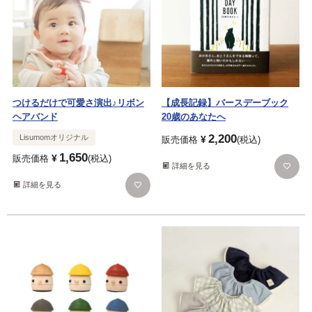
つけるだけで可愛さ演出♪リボン
【成長記録】バースデーブック
ヘアバンド
20歳のあなたへ
2,200
Lisumomオリジナル
¥
販売価格
税込
1,650
¥
販売価格
税込
詳細を見る
詳細を見る