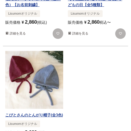
色）【お名前刺繍】
どもの日【全5種類】
Lisumomオリジナル
Lisumomオリジナル
2,860
2,860
¥
¥
販売価格
税込
販売価格
税込
〜
詳細を見る
詳細を見る
こびとさんのとんがり帽子(全3色)
Lisumomオリジナル