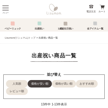
電話注文
カート
メニュー
ベビーリュック
出産祝い
1歳誕生日祝い
全アイテム一覧
Lisumom(リシュマム)トップ
出産祝い商品一覧
出産祝い商品一覧
並び替え
人気順
価格が安い順
価格が高い順
おすすめ順
レビュー順
13
件中
1
-
13
件表示