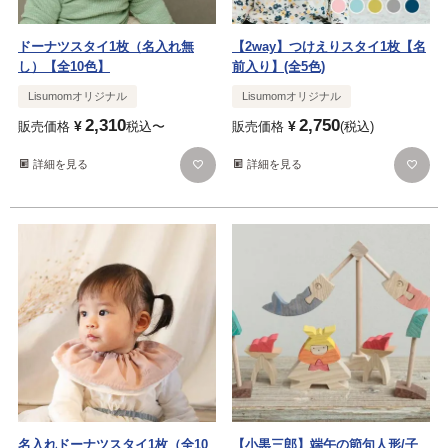
ドーナツスタイ1枚（名入れ無
【2way】つけえりスタイ1枚【名
し）【全10色】
前入り】(全5色)
Lisumomオリジナル
Lisumomオリジナル
2,310
2,750
¥
¥
販売価格
税込
〜
販売価格
税込
詳細を見る
詳細を見る
名入れドーナツスタイ1枚（全10
【小黒三郎】端午の節句人形/子