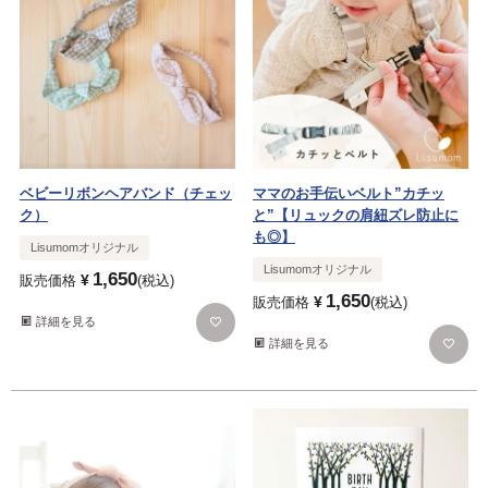
ベビーリボンヘアバンド（チェッ
ママのお手伝いベルト”カチッ
ク）
と”【リュックの肩紐ズレ防止に
も◎】
Lisumomオリジナル
Lisumomオリジナル
1,650
¥
販売価格
税込
1,650
¥
販売価格
税込
詳細を見る
詳細を見る