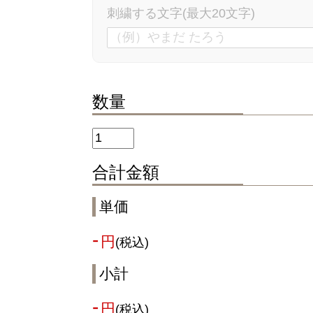
刺繍する文字(最大20文字)
数量
合計金額
単価
-
円
(税込)
小計
-
円
(税込)