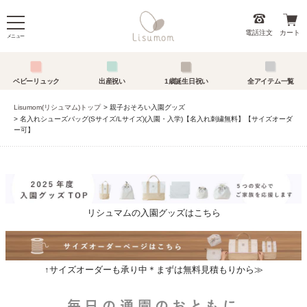
電話注文
カート
メニュー
ベビーリュック
出産祝い
1歳誕生日祝い
全アイテム一覧
Lisumom(リシュマム)トップ
親子おそろい入園グッズ
名入れシューズバッグ(Sサイズ/Lサイズ)(入園・入学)【名入れ刺繍無料】【サイズオーダ
ー可】
リシュマムの入園グッズはこちら
↑サイズオーダーも承り中＊まずは無料見積もりから≫
毎日の通園のおともに