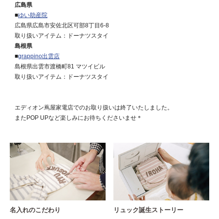
広島県
■
ゆい助産院
広島県広島市安佐北区可部8丁目6-8
取り扱いアイテム：ドーナツスタイ
島根県
■
grappino出雲店
島根県出雲市渡橋町81 マツイビル
取り扱いアイテム：ドーナツスタイ
エディオン蔦屋家電店でのお取り扱いは終了いたしました。
またPOP UPなど楽しみにお待ちくださいませ＊
名入れのこだわり
リュック誕生ストーリー