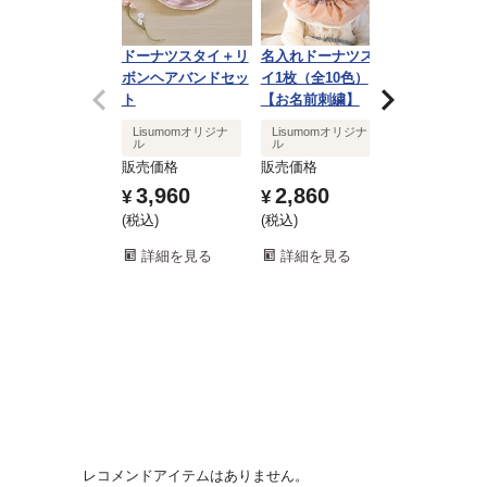
ドーナツスタイ＋リ
名入れドーナツスタ
ベビーヘアク
ボンヘアバンドセッ
イ1枚（全10色）
（ボタン）
ト
【お名前刺繍】
販売価格
Lisumomオリジナ
Lisumomオリジナ
1,650
¥
ル
ル
税込
販売価格
販売価格
3,960
2,860
¥
¥
詳細を見
税込
税込
詳細を見る
詳細を見る
レコメンドアイテムはありません。