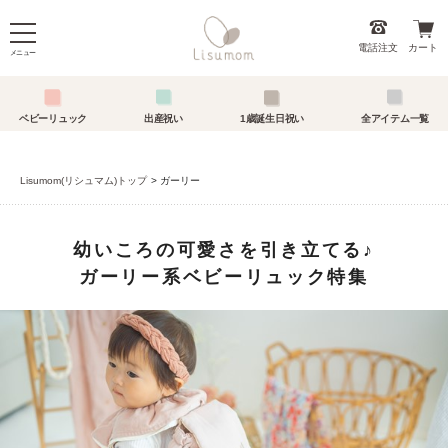
電話注文
カート
メニュー
ベビーリュック
出産祝い
1歳誕生日祝い
全アイテム一覧
Lisumom(リシュマム)トップ
ガーリー
幼いころの可愛さを引き立てる♪
ガーリー系ベビーリュック特集