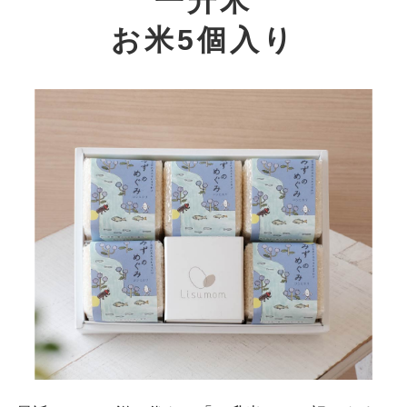
一升米
お米5個入り