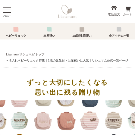
電話注文
カート
メニュー
ベビーリュック
出産祝い
1歳誕生日祝い
全アイテム一覧
Lisumom(リシュマム)トップ
名入れベビーリュック特集｜1歳の誕生日・出産祝いに人気｜リシュマム公式一覧ページ
ずっと大切にしたくなる
思い出に残る贈り物