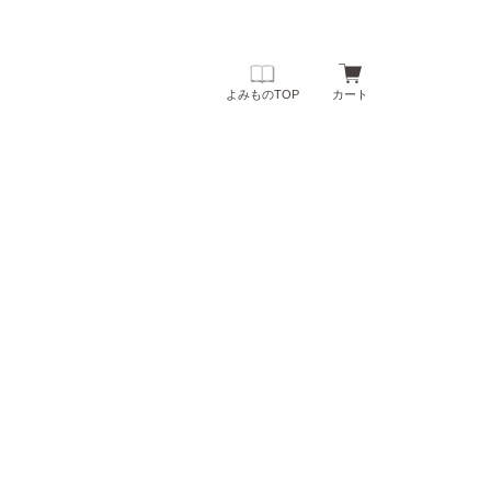
よみものTOP
カート
 はぐくむ よみもの