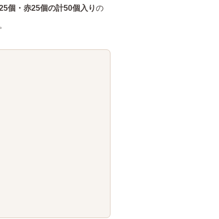
25個・赤25個の計50個入り
の
。