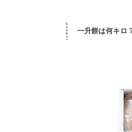
一升餅は何キロ