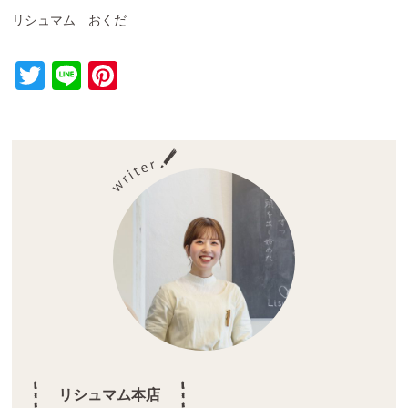
リシュマム おくだ
T
Li
Pi
wi
n
nt
tt
e
er
er
e
st
リシュマム本店