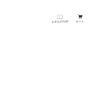
よみものTOP
カート
 はぐくむ よみもの