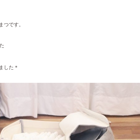
かまつです。
た
しました＊