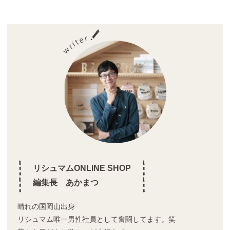
wi
n
nt
tt
e
er
er
e
st
リシュマムONLINE SHOP
編集長 あかまつ
晴れの国岡山出身
リシュマム唯一男性社員として奮闘してます。笑