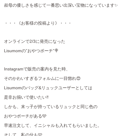
叔母の優しさを感じて一番思い出深い宝物になっています✨
・・・《お客様の投稿より》・・・
オンラインで2/3に発売になった
Lisumomの”おやつポーチ”🍭
Instagramで販売の案内を見た時、
そのかわいすぎるフォルムに一目惚れ😍
Lisumomのバッグ&リュックユーザーとしては
是非お揃いで使いたい‼️
しかも、末っ子が持っているリュックと同じ色の
おやつポーチがある🩵
早速注文して、イニシャルも入れてもらいました。
そして、私の分も🩷