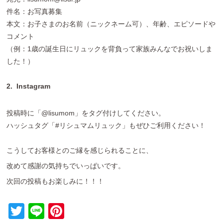
件名：お写真募集
本文：お子さまのお名前（ニックネーム可）、年齢、エピソードや
コメント
（例：1歳の誕生日にリュックを背負って家族みんなでお祝いしま
した！）
2. Instagram
投稿時に「@lisumom」をタグ付けしてください。
ハッシュタグ「#リシュマムリュック」もぜひご利用ください！
こうしてお客様とのご縁を感じられることに、
改めて感謝の気持ちでいっぱいです。
次回の投稿もお楽しみに！！！
T
Li
Pi