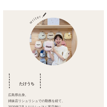
wi
n
nt
tt
e
er
er
e
st
たけうち
広島県出身。
姉妹店リシュリシュでの勤務を経て、
2020年7月よりリシュマム実店舗に。