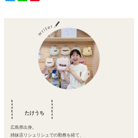
wi
n
nt
tt
e
er
er
e
st
たけうち
広島県出身。
姉妹店リシュリシュでの勤務を経て、