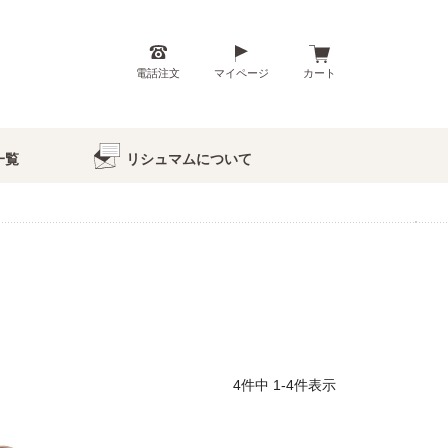
電話注文
マイページ
カート
一覧
リシュマムについて
4
件中
1
-
4
件表示