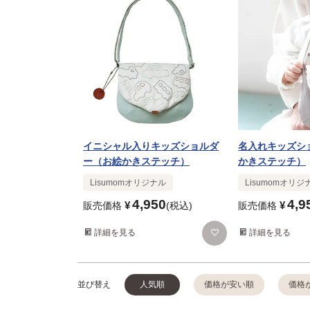
イニシャル入りキッズショルダ
名入れキッズシ
ー（お絵かきステッチ）
かきステッチ）
Lisumomオリジナル
Lisumomオリジ
4,950
4,9
¥
¥
販売価格
税込
販売価格
詳細を見る
詳細を見る
並び替え
人気順
価格が安い順
価格