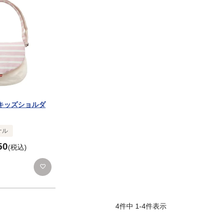
キッズショルダ
ナル
50
税込
4
件中
1
-
4
件表示