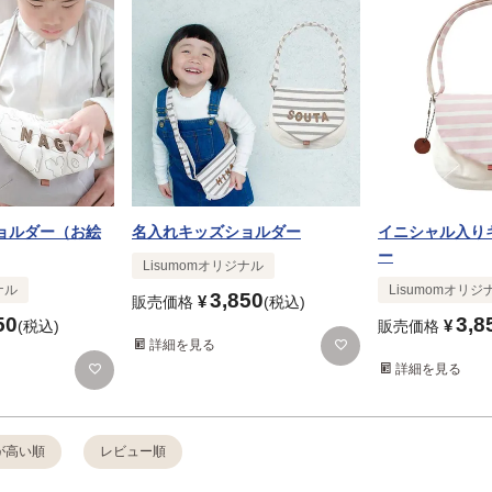
ョルダー（お絵
名入れキッズショルダー
イニシャル入り
ー
Lisumomオリジナル
ナル
Lisumomオリジ
3,850
¥
販売価格
税込
50
3,8
¥
税込
販売価格
詳細を見る
詳細を見る
が高い順
レビュー順