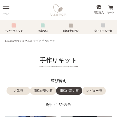
電話注文
カート
メニュー
ベビーリュック
出産祝い
1歳誕生日祝い
全アイテム一覧
Lisumom(リシュマム)トップ
手作りキット
手作りキット
並び替え
人気順
価格が安い順
価格が高い順
レビュー順
5
件中
1
-
5
件表示