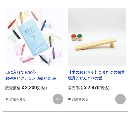
口に入れても安心
【木のおもちゃ】こまむぐの知育
おやさいクレヨン JapanBlue
玩具☆どんぐりの坂
2,200
2,970
¥
¥
販売価格
税込
販売価格
税込
詳細を見る
詳細を見る