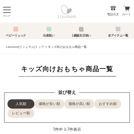
電話注文
カート
メニュー
ベビーリュック
出産祝い
1歳誕生日祝い
全アイテム一覧
Lisumom(リシュマム)トップ
キッズ向けおもちゃ商品一覧
キッズ向けおもちゃ商品一覧
並び替え
人気順
価格が安い順
価格が高い順
おすすめ順
レビュー順
7
件中
1
-
7
件表示