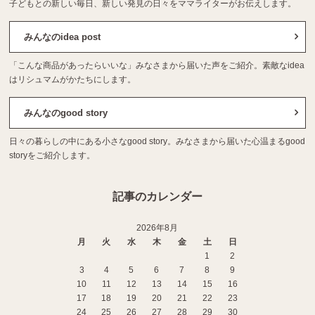
子どもとの新しい毎日、新しい発見の日々をママライターがお伝えします。
みんなのidea post
「こんな商品があったらいいな」みなさまから届いた声をご紹介。素敵なidea
はリシュマムがかたちにします。
みんなのgood story
日々の暮らしの中にある小さなgood story。みなさまから届いた心温まるgood
storyをご紹介します。
記事のカレンダー
2026年8月
月
火
水
木
金
土
日
1
2
3
4
5
6
7
8
9
10
11
12
13
14
15
16
17
18
19
20
21
22
23
24
25
26
27
28
29
30