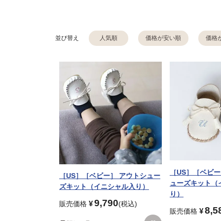
並び替え
人気順
価格が安い順
価格
［US］［ベビ
［US］［ベビー］ アウトシュー
ューズキット（
ズキット（イニシャル入り）
り）
9,790
¥
販売価格
税込
8,5
¥
販売価格