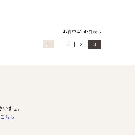
47
件中
41
-
47
件表示
1
2
3
さいませ。
こちら