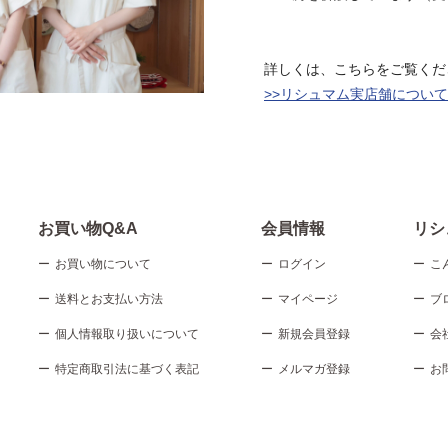
詳しくは、こちらをご覧くだ
>>リシュマム実店舗について | リ
お買い物Q&A
会員情報
リシ
お買い物について
ログイン
こ
送料とお支払い方法
マイページ
ブ
個人情報取り扱いについて
新規会員登録
会
特定商取引法に基づく表記
メルマガ登録
お