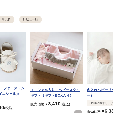
が高い順
レビュー順
ー］ファーストシ
イニシャル入り ベビースタイ
名入れベビーリ
イニシャル入
ギフト（ギフトBOX入り）
ー）
3,410
Lisumomオリジ
¥
販売価格
税込
80
税込
6,3
¥
販売価格