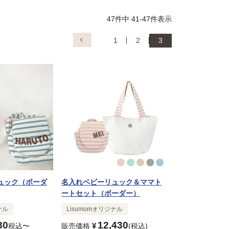
47
件中
41
-
47
件表示
1
2
3
ュック（ボーダ
名入れベビーリュック＆ママト
ートセット（ボーダー）
ナル
Lisumomオリジナル
80
12,430
¥
税込
〜
販売価格
税込