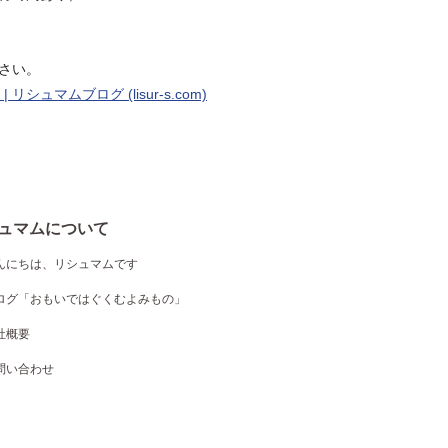
さい。
シュマムブログ (lisur-s.com)
ュマムについて
んにちは、リシュマムです
ログ「おもいではぐくむよみもの」
社概要
問い合わせ