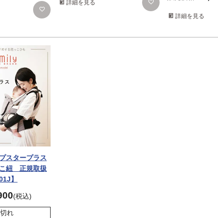
詳細を見る
詳細を見る
ップスタープラス
っこ紐 正規取扱
01J】
900
税込
切れ