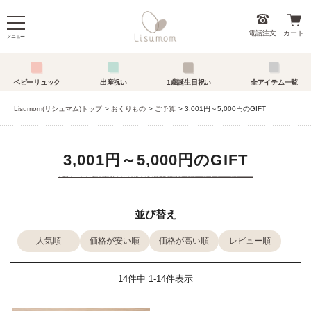
電話注文
カート
メニュー
ベビーリュック
出産祝い
1歳誕生日祝い
全アイテム一覧
Lisumom(リシュマム)トップ
おくりもの
ご予算
3,001円～5,000円のGIFT
3,001円～5,000円のGIFT
並び替え
人気順
価格が安い順
価格が高い順
レビュー順
14
件中
1
-
14
件表示