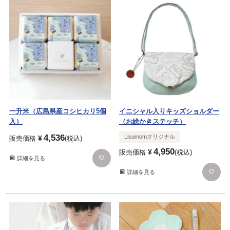
一升米（広島県産コシヒカリ5個
イニシャル入りキッズショルダー
入）
（お絵かきステッチ）
4,536
Lisumomオリジナル
¥
販売価格
税込
4,950
¥
販売価格
税込
詳細を見る
詳細を見る