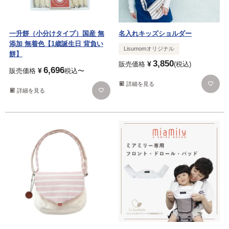
一升餅（小分けタイプ）国産 無
名入れキッズショルダー
添加 無着色【1歳誕生日 背負い
Lisumomオリジナル
餅】
3,850
¥
販売価格
税込
6,696
¥
販売価格
税込
〜
詳細を見る
詳細を見る