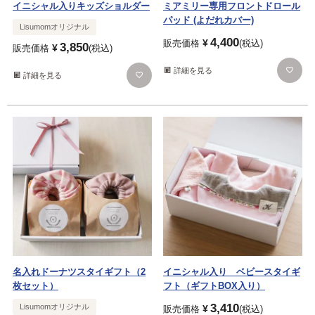
イニシャル入りキッズショルダー
ミアミリー専用フロントドロール
パッド (よだれカバー)
Lisumomオリジナル
4,400
¥
販売価格
税込
3,850
¥
販売価格
税込
詳細を見る
詳細を見る
名入れドーナツスタイギフト（2
イニシャル入り ベビースタイギ
枚セット）
フト（ギフトBOX入り）
3,410
Lisumomオリジナル
¥
販売価格
税込