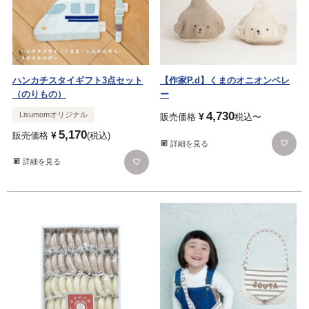
ハンカチスタイギフト3点セット
【作家P.d】くまのオニオンベレ
（のりもの）
ー
4,730
Lisumomオリジナル
¥
販売価格
税込
〜
5,170
¥
販売価格
税込
詳細を見る
詳細を見る