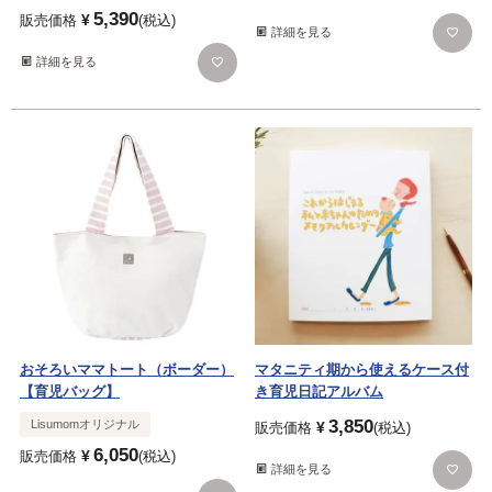
5,390
¥
販売価格
税込
詳細を見る
詳細を見る
おそろいママトート（ボーダー）
マタニティ期から使えるケース付
【育児バッグ】
き育児日記アルバム
3,850
Lisumomオリジナル
¥
販売価格
税込
6,050
¥
販売価格
税込
詳細を見る