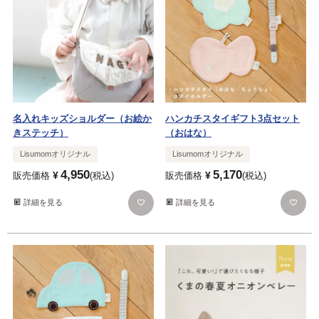
名入れキッズショルダー（お絵か
ハンカチスタイギフト3点セット
きステッチ）
（おはな）
Lisumomオリジナル
Lisumomオリジナル
4,950
5,170
¥
¥
販売価格
税込
販売価格
税込
詳細を見る
詳細を見る