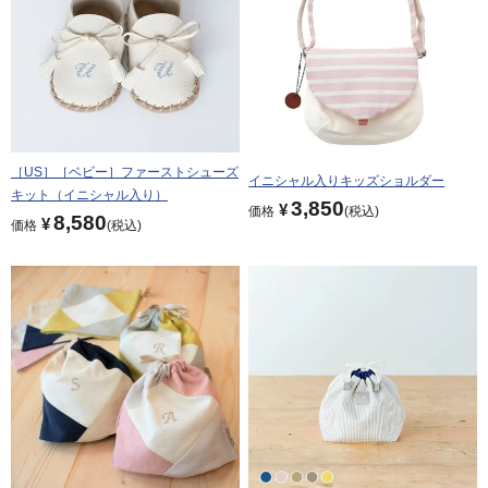
［US］［ベビー］ファーストシューズ
イニシャル入りキッズショルダー
キット（イニシャル入り）
3,850
¥
価格
税込
8,580
¥
価格
税込