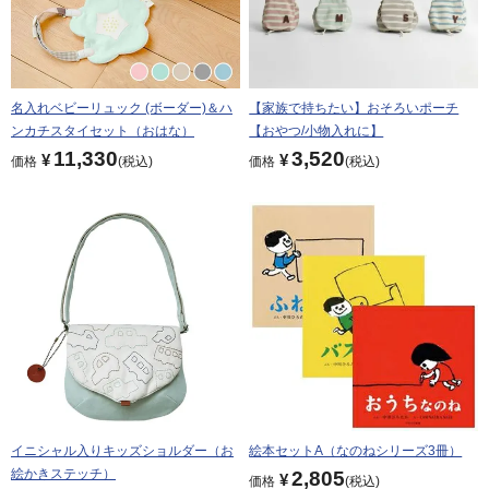
名入れベビーリュック (ボーダー)＆ハ
【家族で持ちたい】おそろいポーチ
ンカチスタイセット（おはな）
【おやつ/小物入れに】
11,330
3,520
¥
¥
価格
税込
価格
税込
イニシャル入りキッズショルダー（お
絵本セットA（なのねシリーズ3冊）
絵かきステッチ）
2,805
¥
価格
税込