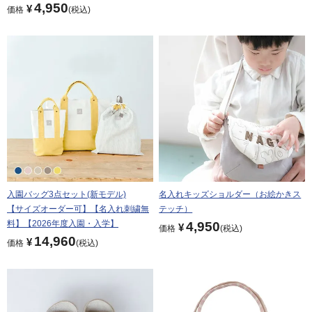
4,950
¥
価格
税込
入園バッグ3点セット(新モデル)
名入れキッズショルダー（お絵かきス
【サイズオーダー可】【名入れ刺繍無
テッチ）
料】【2026年度入園・入学】
4,950
¥
価格
税込
14,960
¥
価格
税込