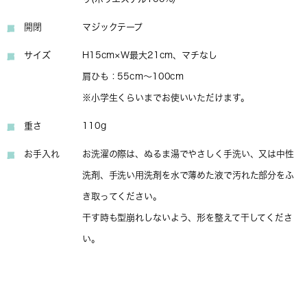
開閉
マジックテープ
サイズ
H15cm×W最大21cm、マチなし
肩ひも：55cm～100cm
※小学生くらいまでお使いいただけます。
重さ
110g
お手入れ
お洗濯の際は、ぬるま湯でやさしく手洗い、又は中性
洗剤、手洗い用洗剤を水で薄めた液で汚れた部分をふ
き取ってください。
干す時も型崩れしないよう、形を整えて干してくださ
い。