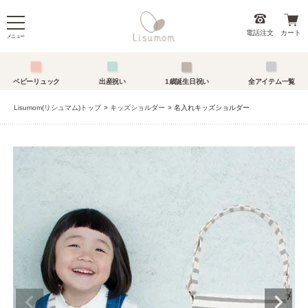
電話注文
カート
メニュー
ベビーリュック
出産祝い
1歳誕生日祝い
全アイテム一覧
Lisumom(リシュマム)トップ
キッズショルダー
名入れキッズショルダー