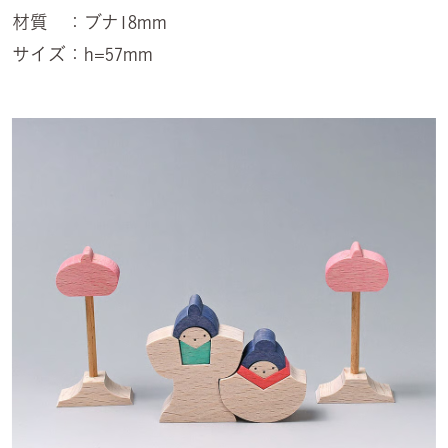
材質 ：ブナ18mm
サイズ：h=57mm