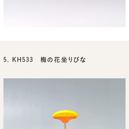
5.
KH533 梅の花坐りびな