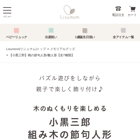
電話注文
カート
メニュー
ベビーリュック
出産祝い
1歳誕生日祝い
全アイテム一覧
Lisumom(リシュマム)トップ
メモリアルグッズ
【小黒三郎】桃の節句人形/雛人形【全7種類】
パズル遊びをしながら
親子で楽しく飾り付け♪
木のぬくもりを楽しめる
小黒三郎
組み木の節句人形