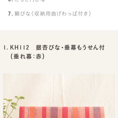
鯛びな（収納用曲げわっぱ付き）
1.
KH112 銀杏びな・垂幕もうせん付
（垂れ幕：赤）