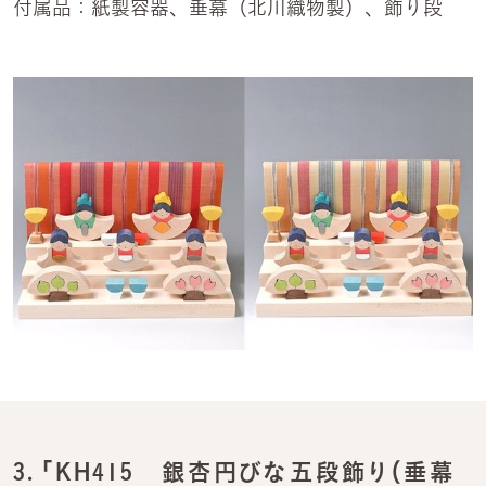
付属品：紙製容器、垂幕（北川織物製）、飾り段
3.
「KH415 銀杏円びな五段飾り（垂幕