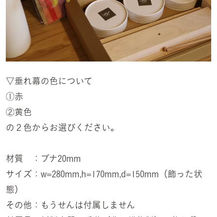
▽垂れ幕の色について
①赤
②黄色
の２色からお選びください。
材質 ：ブナ20mm
サイズ：w=280mm,h=170mm,d=150mm（飾った状
態）
その他：もうせんは付属しません