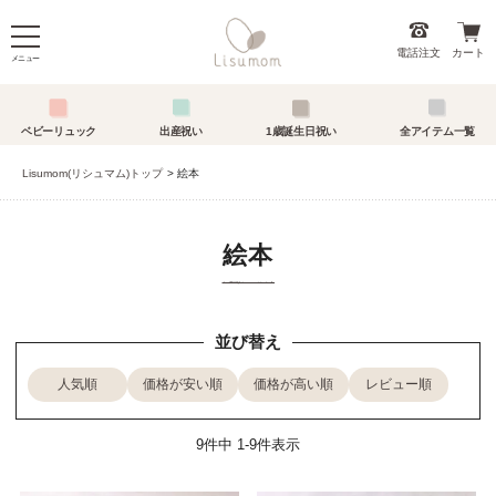
電話注文
カート
メニュー
ベビーリュック
出産祝い
1歳誕生日祝い
全アイテム一覧
Lisumom(リシュマム)トップ
絵本
絵本
並び替え
人気順
価格が安い順
価格が高い順
レビュー順
9
件中
1
-
9
件表示