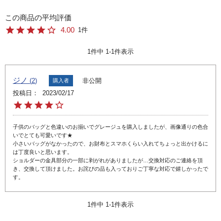
4.00
1
1
件中
1
-
1
件表示
ジノ
非公開
2
購入者
投稿日
2023/02/17
子供のバッグと色違いのお揃いでグレージュを購入しましたが、画像通りの色合
いでとても可愛いです★

小さいバッグがなかったので、お財布とスマホくらい入れてちょっと出かけるに
は丁度良いと思います。

ショルダーの金具部分の一部に剥がれがありましたが…交換対応のご連絡を頂
き、交換して頂けました。お詫びの品も入っておりご丁寧な対応で嬉しかったで
す。
1
件中
1
-
1
件表示