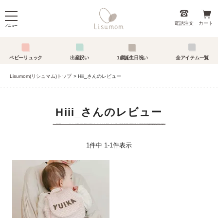
電話注文
カート
メニュー
ベビーリュック
出産祝い
1歳誕生日祝い
全アイテム一覧
Lisumom(リシュマム)トップ
Hiii_さんのレビュー
Hiii_さんのレビュー
1
件中
1
-
1
件表示