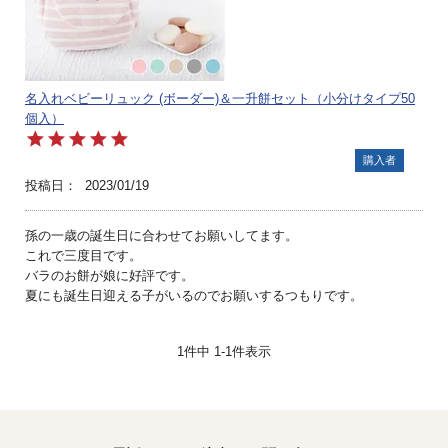
名入れベビーリュック (ボーダー)＆一升餅セット（小分けタイプ50
個入）
購入者
投稿日
2023/01/19
孫の一歳の誕生日に合わせてお願いしてます。

これで三度目です。

バラのお餅が娘に好評です。

夏にも誕生日迎える子がいるのでお願いするつもりです。
1
件中
1
-
1
件表示