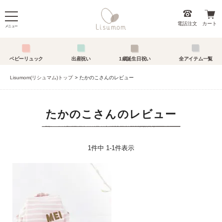
電話注文
カート
メニュー
ベビーリュック
出産祝い
1歳誕生日祝い
全アイテム一覧
Lisumom(リシュマム)トップ
たかのこさんのレビュー
たかのこさんのレビュー
1
件中
1
-
1
件表示