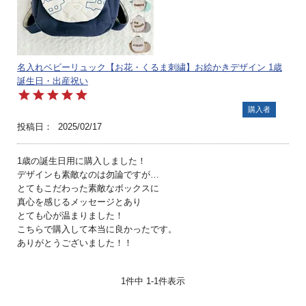
名入れベビーリュック【お花・くるま刺繍】お絵かきデザイン 1歳
誕生日・出産祝い
購入者
投稿日
2025/02/17
1歳の誕生日用に購入しました！

デザインも素敵なのは勿論ですが…

とてもこだわった素敵なボックスに

真心を感じるメッセージとあり

とても心が温まりました！

こちらで購入して本当に良かったです。

ありがとうございました！！
1
件中
1
-
1
件表示