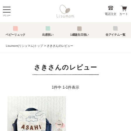
電話注文
カート
メニュー
ベビーリュック
出産祝い
1歳誕生日祝い
全アイテム一覧
Lisumom(リシュマム)トップ
さきさんのレビュー
さきさんのレビュー
1
件中
1
-
1
件表示