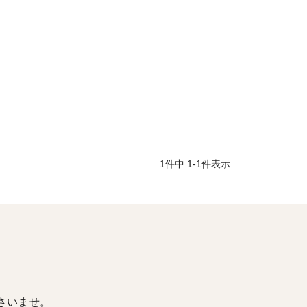
1
件中
1
-
1
件表示
さいませ。