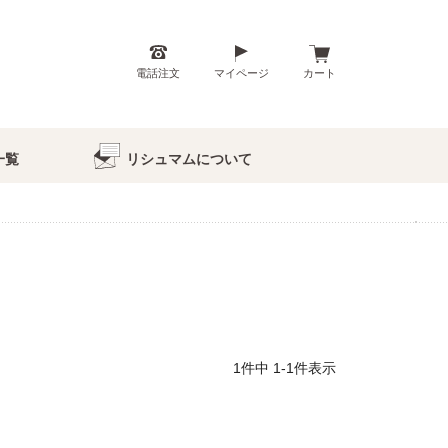
電話注文
マイページ
カート
一覧
リシュマムについて
1
件中
1
-
1
件表示