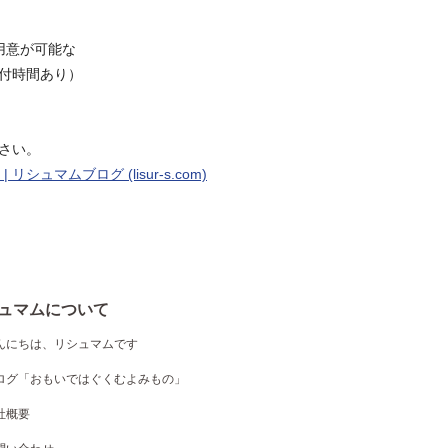
用意が可能な
付時間あり）
さい。
シュマムブログ (lisur-s.com)
ュマムについて
んにちは、リシュマムです
ログ「おもいではぐくむよみもの」
社概要