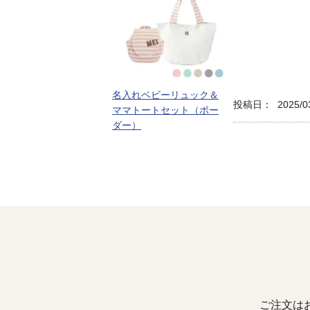
名入れベビーリュック＆
投稿日
2025/0
ママトートセット（ボー
ダー）
ご注文は