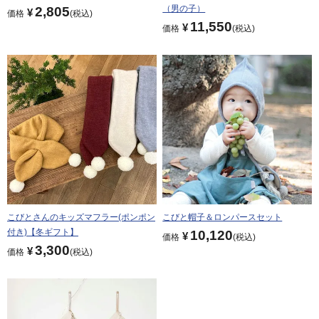
（男の子）
2,805
¥
価格
税込
11,550
¥
価格
税込
こびとさんのキッズマフラー(ポンポン
こびと帽子＆ロンパースセット
付き)【冬ギフト】
10,120
¥
価格
税込
3,300
¥
価格
税込