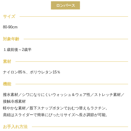
ロンパース
サイズ
80-90cm
対象年齢
１歳前後～2歳半
素材
ナイロン85％、ポリウレタン15％
機能
撥水素材／シワになりにくいウォッシュ＆ウェア性／ストレッチ素材／
接触冷感素材
軽やかな素材／股下スナップボタンでおむつ替えもラクチン。
肩紐はスライダーで簡単にぴったりサイズへ長さ調節が可能。
お手入れ方法