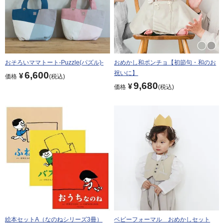
おそろいママトート-Puzzle(パズル)-
おめかし和ポンチョ【初節句・和のお
祝いに】
6,600
¥
価格
税込
9,680
¥
価格
税込
絵本セットA（なのねシリーズ3冊）
ベビーフォーマル おめかしセット