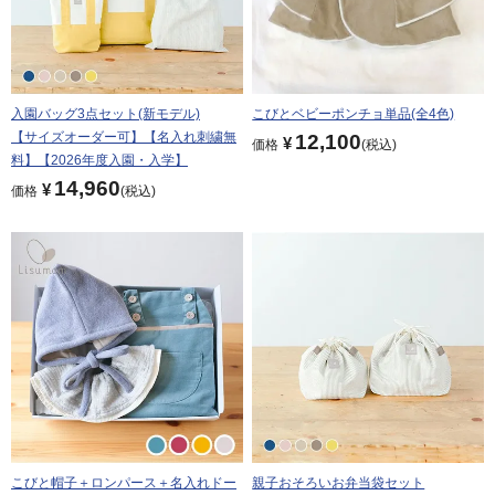
入園バッグ3点セット(新モデル)
こびとベビーポンチョ単品(全4色)
【サイズオーダー可】【名入れ刺繍無
12,100
¥
価格
税込
料】【2026年度入園・入学】
14,960
¥
価格
税込
こびと帽子＋ロンパース＋名入れドー
親子おそろいお弁当袋セット