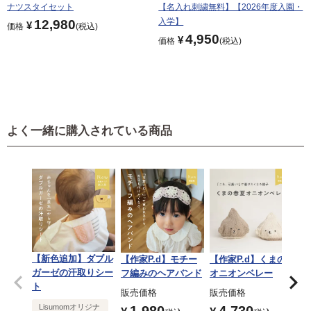
ナツスタイセット
【名入れ刺繍無料】【2026年度入園・
入学】
12,980
¥
価格
税込
4,950
¥
価格
税込
よく一緒に購入されている商品
【新色追加】ダブル
【作家P.d】モチー
【作家P.d】くまの
ガーゼの汗取りシー
フ編みのヘアバンド
オニオンベレー
ト
販売価格
販売価格
Lisumomオリジナ
1,980
4,730