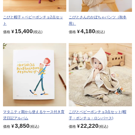
こびと帽子＋ベビーポンチョ2点セッ
こびとさんのかぼちゃパンツ（秋冬
ト
用）
15,400
4,180
¥
¥
価格
税込
価格
税込
マタニティ期から使えるケース付き育
こびとベビーポンチョ3点セット(帽
児日記アルバム
子・ポンチョ・ロンパース)
3,850
22,220
¥
¥
価格
税込
価格
税込