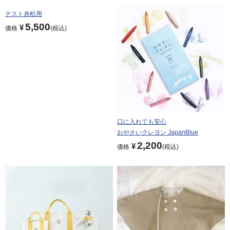
テスト赤松用
5,500
¥
価格
税込
口に入れても安心
おやさいクレヨン JapanBlue
2,200
¥
価格
税込