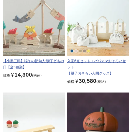
【小黒三郎】端午の節句人形/子どもの
入園6点セット＋パパママおそろいセ
日【全5種類】
ット
【親子おそろい入園グッズ】
14,300
¥
価格
税込
30,580
¥
価格
税込