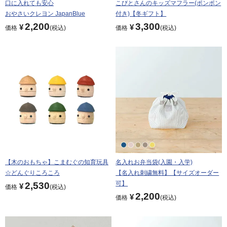
口に入れても安心
こびとさんのキッズマフラー(ポンポン
おやさいクレヨン JapanBlue
付き)【冬ギフト】
2,200
3,300
¥
¥
価格
税込
価格
税込
【木のおもちゃ】こまむぐの知育玩具
名入れお弁当袋(入園・入学)
☆どんぐりころころ
【名入れ刺繍無料】【サイズオーダー
可】
2,530
¥
価格
税込
2,200
¥
価格
税込