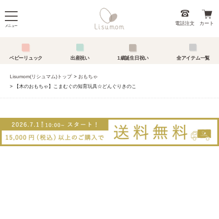
電話注文
カート
メニュー
ベビーリュック
出産祝い
1歳誕生日祝い
全アイテム一覧
Lisumom(リシュマム)トップ
おもちゃ
【木のおもちゃ】こまむぐの知育玩具☆どんぐりきのこ