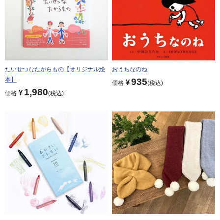
たいせつなたからもの【オリジナル絵
おうちなのね
本】
935
¥
価格
税込
1,980
¥
価格
税込