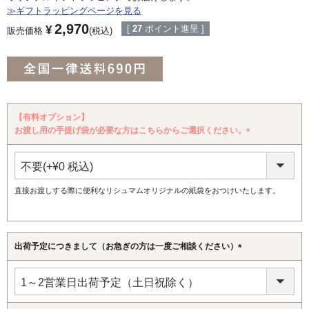
≫ギフトラッピングページを見る
2,970
¥
[
27
ポイント進呈 ]
販売価格
税込
【有料オプション】
お渡し用の手提げ袋が必要な方はこちらからご選択ください。
(必
須)
直接お渡しする際に便利なリシュマムオリジナルの紙袋をおつけいたします。
出荷予定につきまして（お急ぎの方は一度ご相談ください）
(必
須)