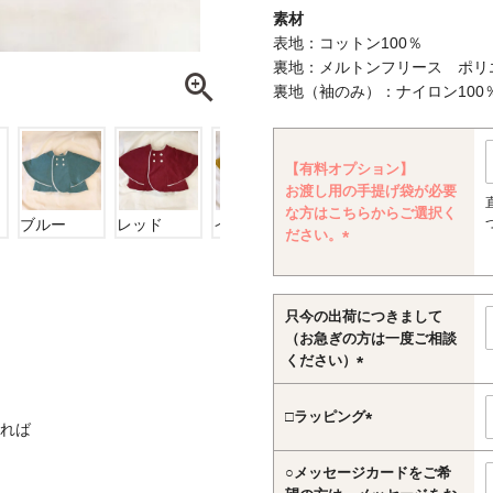
素材
表地：コットン100％
裏地：メルトンフリース ポリエ
裏地（袖のみ）：ナイロン100
【有料オプション】
お渡し用の手提げ袋が必要
な方はこちらからご選択く
ブルー
レッド
イエロー
ベージュ
ださい。
(必
須)
只今の出荷につきまして
（お急ぎの方は一度ご相談
ください）
(必
須)
□ラッピング
れば
(必
須)
○メッセージカードをご希