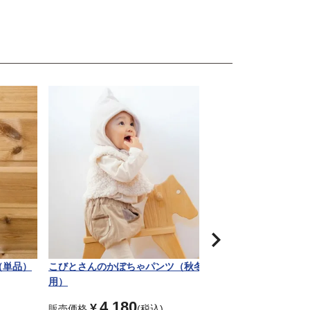
（単品）
こびとさんのかぼちゃパンツ（秋冬
こびとロンパース
用）
Lisumomオリジナ
4,180
6,8
¥
¥
販売価格
税込