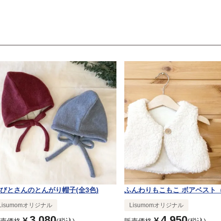
びとさんのとんがり帽子(全3色)
ふんわりもこもこ ボアベスト
Lisumomオリジナル
Lisumomオリジナル
3,080
4,950
¥
¥