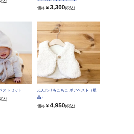
税込
3,300
¥
価格
税込
ベストセット
ふんわりもこもこ ボアベスト（単
品）
税込
4,950
¥
価格
税込