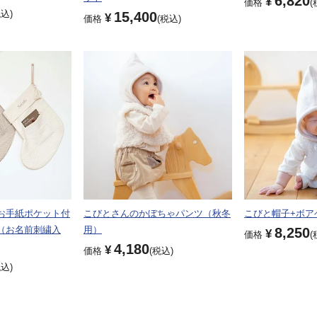
6,820
¥
価格
税込
15,400
¥
価格
税込
お手紙ポケット付
こびとさんのかぼちゃパンツ（秋冬
こびと帽子+ボア
（お名前刺繍入
用）
8,250
¥
価格
4,180
¥
価格
税込
税込