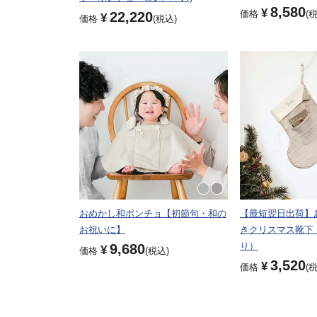
8,580
¥
価格
22,220
¥
価格
税込
おめかし和ポンチョ【初節句・和の
【最短翌日出荷】
お祝いに】
きクリスマス靴下
り）
9,680
¥
価格
税込
3,520
¥
価格