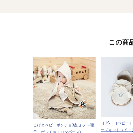
この商
［US］［ベビー
こびとベビーポンチョ3点セット(帽
ーズキット（イニ
子・ポンチョ・ロンパース)