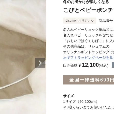
冬のお出かけが楽しくなる
こびとベビーポンチョ
商品番号
Lisumomオリジナル
名入れベビーリュック単品又は
名入れベビーリュックを含むセ
「おもいではぐくむばこ」に入
その他商品は、リシュマムの
オリジナルギフトラッピングで
≫ギフトラッピングページを見
12,100
¥
販売価格
税込
サイズ
1サイズ（90-100cm）
※3歳くらいまでお使いいただ