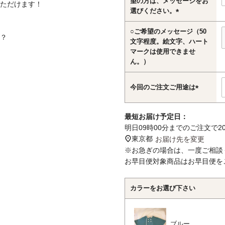
望の方は、メッセージをお
ただけます！
選びください。
(必
○ご希望のメッセージ（50
須)
？
文字程度。絵文字、ハート
マークは使用できませ
ん。）
今回のご注文ご用途は
(必
須)
最短お届け予定日：
明日
09時00分
までのご注文で
2
東京都
お届け先を変更
※お急ぎの場合は、一度ご相談
お早目便対象商品はお早目便を
カラーをお選び下さい
ブルー