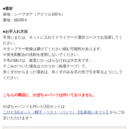
■素材
表地：シープボア（アクリル100％）
裏地：綿100％
■お手入れ方法
手洗いまたは、ネットに入れてドライマーク選択コースでお洗濯してく
ださい。
※タンブラー乾燥は避けてください縮む可能性があります。
※蛍光剤配合の洗剤を使用しないでください。
※毛の抜けは、故意にひっぱらなければ大丈夫です。
※ごみがついた場合はコロコロ（粘着テープ）で、
糸くずがからまった場合は、糸くずのみを爪の先で引き取るようにして
ください。
こちらの商品に、かぼちゃパンツは付いておりません。
かぼちゃパンツも付いた3点セットは
こびと3点セット（帽子・ベスト・パンツ）【出産祝いギフト】
からご注
文いただけます＊