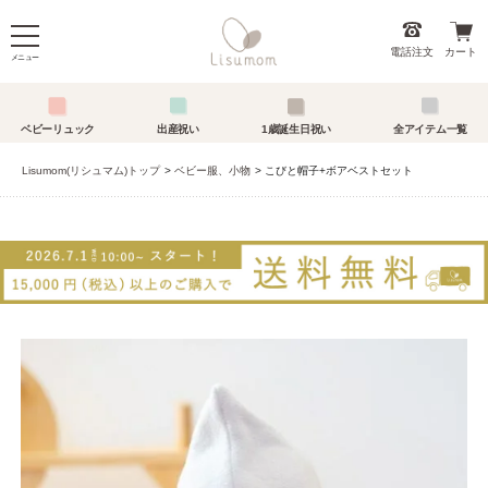
電話注文
カート
メニュー
ベビーリュック
出産祝い
1歳誕生日祝い
全アイテム一覧
Lisumom(リシュマム)トップ
ベビー服、小物
こびと帽子+ボアベストセット