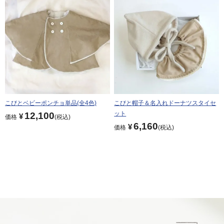
こびとベビーポンチョ単品(全4色)
こびと帽子＆名入れドーナツスタイセ
ット
12,100
¥
価格
税込
6,160
¥
価格
税込