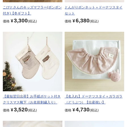
こびとさんのキッズマフラー(ポンポン
とんがりボンネット＋ドーナツスタイ
付き)【冬ギフト】
セット
3,300
6,380
¥
¥
価格
税込
価格
税込
【最短翌日出荷】お手紙ポケット付き
【名入れ】ドーナツスタイ＋ガラガラ
クリスマス靴下（お名前刺繍入り）
（どうぶつ）【出産祝い】
3,520
4,730
¥
¥
価格
税込
価格
税込