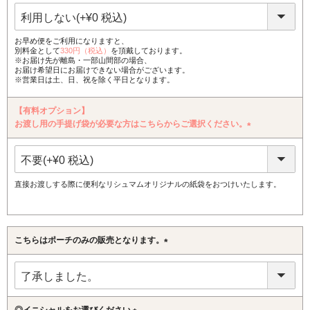
須)
お早め便をご利用になりますと、
別料金として
330円（税込）
を頂戴しております。
※お届け先が離島・一部山間部の場合、
お届け希望日にお届けできない場合がございます。
※営業日は土、日、祝を除く平日となります。
【有料オプション】
お渡し用の手提げ袋が必要な方はこちらからご選択ください。
(必
須)
直接お渡しする際に便利なリシュマムオリジナルの紙袋をおつけいたします。
こちらはポーチのみの販売となります。
(必
須)
◎イニシャルをお選びください