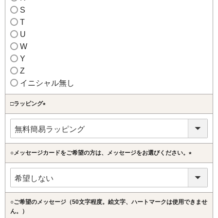
S
T
U
W
Y
Z
イニシャル無し
□ラッピング
(必
須)
○メッセージカードをご希望の方は、メッセージをお選びください。
(必
須)
○ご希望のメッセージ（50文字程度。絵文字、ハートマークは使用できませ
ん。）