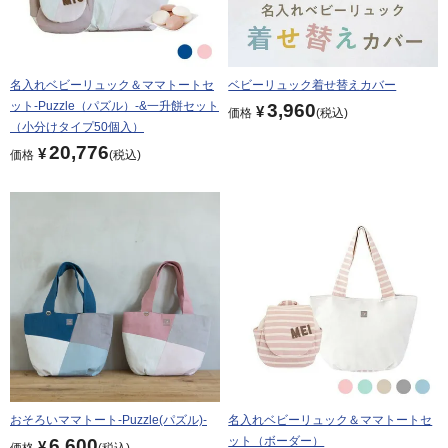
名入れベビーリュック＆ママトートセ
ベビーリュック着せ替えカバー
ット-Puzzle（パズル）-&一升餅セット
3,960
¥
価格
税込
（小分けタイプ50個入）
20,776
¥
価格
税込
おそろいママトート-Puzzle(パズル)-
名入れベビーリュック＆ママトートセ
ット（ボーダー）
6,600
¥
価格
税込