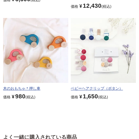
12,430
¥
価格
税込
木のおもちゃ＊押し車
ベビーヘアクリップ（ボタン）
980
1,650
¥
¥
価格
税込
価格
税込
よく一緒に購入されている商品