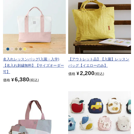
名入れレッスンバッグ(入園・入学)
【アウトレット品】【入園】レッスン
【名入れ刺繍無料】【サイズオーダー
バッグ【イエローのみ】
可】
2,200
¥
価格
税込
6,380
¥
価格
税込