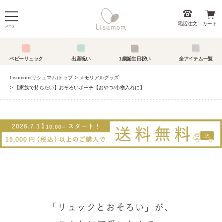
電話注文
カート
メニュー
ベビーリュック
出産祝い
1歳誕生日祝い
全アイテム一覧
Lisumom(リシュマム)トップ
メモリアルグッズ
【家族で持ちたい】おそろいポーチ【おやつ/小物入れに】
「リュックとおそろい」が、