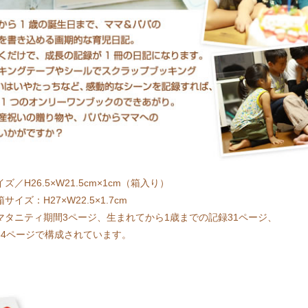
ズ／H26.5×W21.5cm×1cm（箱入り）
サイズ：H27×W22.5×1.7cm
マタニティ期間3ページ、生まれてから1歳までの記録31ページ、
34ページで構成されています。