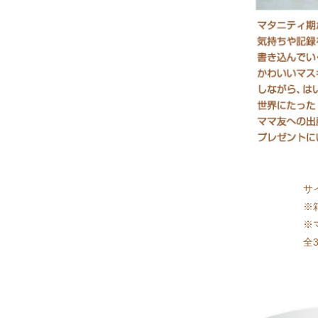
サイ
※箱
※
全