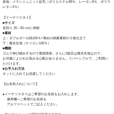
表地：メランジュニット起毛（ポリエステル88％、レーヨン8％、ポリウ
レタン4％）
【ドーナツスタイ】
■サイズ
首回り 26～60 cmに伸縮
■素材
上：ダブルガーゼ綿100％+薄めの綿麻素材の２枚仕立て
下：撥水生地（ナイロン100％）
■機能
ゴムで伸び縮みするので着脱簡単。さらに2枚目は撥水生地なので、
お洋服によだれが染みる心配がありません。リバーシブルで、ご利用い
ただけます。
■お手入れ方法
ネットに入れてお洗濯してください
【お名前入れについて】
●ドーナツスタイはご希望のお名前をお入れします。
備考欄へご希望のお名前を
アルファベットでご記入ください。