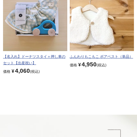
【名入れ】ドーナツスタイ＋押し車の
ふんわりもこもこ ボアベスト（単品）
セット【出産祝い】
4,950
¥
価格
税込
4,060
¥
価格
税込