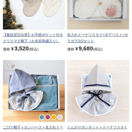
【最短翌日出荷】お手紙ポケット付き
名入れドーナツスタイ+ボアベスト+ガ
クリスマス靴下（お名前刺繍入り）
ラガラ3点セット
3,520
9,680
¥
¥
価格
税込
価格
税込
こびと帽子＋ロンパース＋名入れドー
とんがりボンネット＋ドーナツスタイ