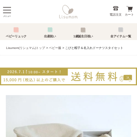
電話注文
カート
メニュー
ベビーリュック
出産祝い
1歳誕生日祝い
全アイテム一覧
Lisumom(リシュマム)トップ
ベビー服
こびと帽子＆名入れドーナツスタイセット