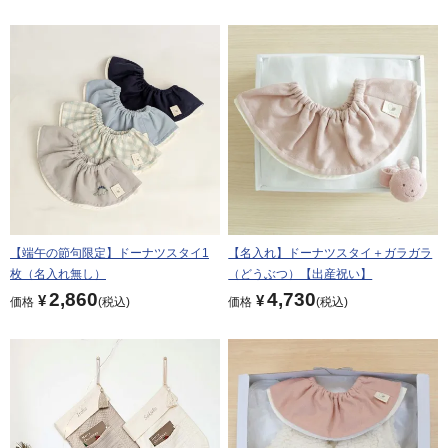
【端午の節句限定】ドーナツスタイ1
【名入れ】ドーナツスタイ＋ガラガラ
枚（名入れ無し）
（どうぶつ）【出産祝い】
2,860
4,730
¥
¥
価格
税込
価格
税込