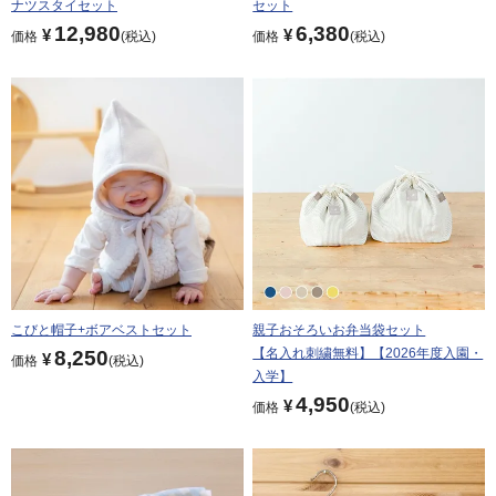
ナツスタイセット
セット
12,980
6,380
¥
¥
価格
税込
価格
税込
こびと帽子+ボアベストセット
親子おそろいお弁当袋セット
【名入れ刺繍無料】【2026年度入園・
8,250
¥
価格
税込
入学】
4,950
¥
価格
税込