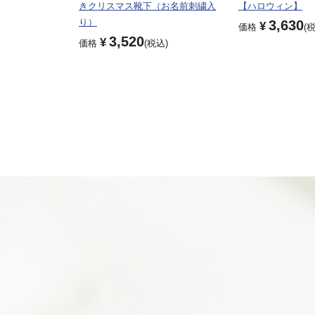
きクリスマス靴下（お名前刺繍入
【ハロウィン】
り）
3,630
¥
価格
3,520
¥
価格
税込