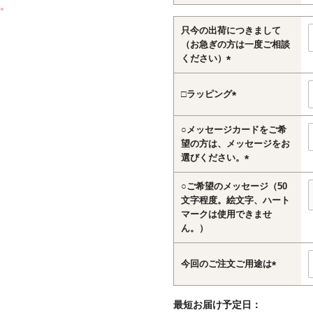
。
須)
只今の出荷につきまして
（お急ぎの方は一度ご相談
ください）
(必
須)
□ラッピング
(必
須)
○メッセージカードをご希
望の方は、メッセージをお
選びください。
(必
○ご希望のメッセージ（50
須)
文字程度。絵文字、ハート
マークは使用できませ
ん。）
今回のご注文ご用途は
(必
須)
最短お届け予定日：