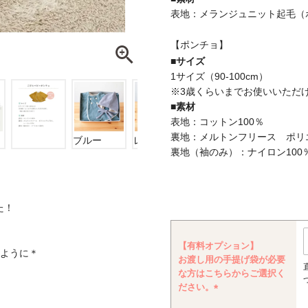
表地：メランジュニット起毛（
【ポンチョ】
■サイズ
1サイズ（90-100cm）
※3歳くらいまでお使いいただ
■素材
表地：コットン100％
裏地：メルトンフリース ポリエ
ブルー
レッド
ベージュ
裏地（袖のみ）：ナイロン100
た！
【有料オプション】
ように＊
お渡し用の手提げ袋が必要
な方はこちらからご選択く
ださい。
(必