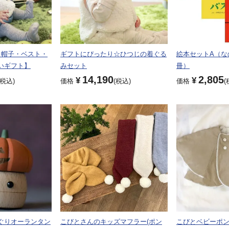
（帽子・ベスト・
ギフトにぴったり☆ひつじの着ぐる
絵本セットA（な
いギフト】
みセット
冊）
14,190
2,805
¥
¥
税込
価格
税込
価格
ぐりオーランタン
こびとさんのキッズマフラー(ポン
こびとベビーポン