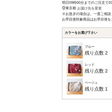
明日
09時00分
までのご注文で
2
東京都
お届け先を変更
※お急ぎの場合は、一度ご相談
お早目便対象商品はお早目便を
カラーをお選び下さい
ブルー
残り点数
2
レッド
残り点数
2
ベージュ
残り点数
1