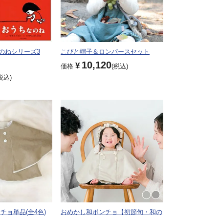
のねシリーズ3
こびと帽子＆ロンパースセット
10,120
¥
価格
税込
税込
チョ単品(全4色)
おめかし和ポンチョ【初節句・和の