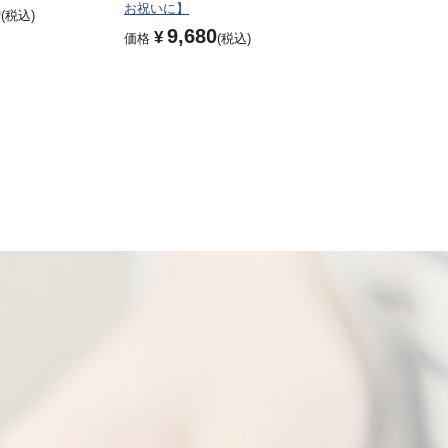
お祝いに】
0
税込
9,680
¥
価格
税込