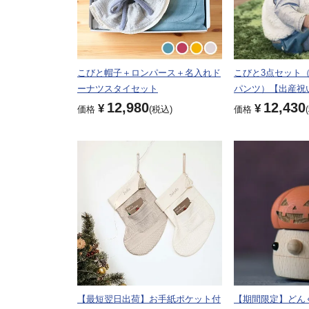
こびと帽子＋ロンパース＋名入れド
こびと3点セット
ーナツスタイセット
パンツ）【出産祝
12,980
12,430
¥
¥
価格
税込
価格
【最短翌日出荷】お手紙ポケット付
【期間限定】どん