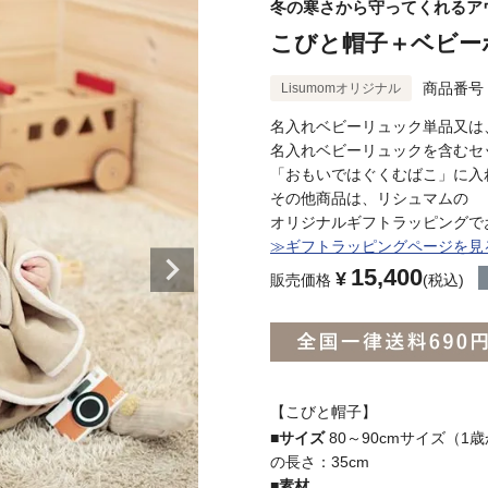
冬の寒さから守ってくれるア
こびと帽子＋ベビー
商品番号
Lisumomオリジナル
名入れベビーリュック単品又は
名入れベビーリュックを含むセ
「おもいではぐくむばこ」に入
その他商品は、リシュマムの
オリジナルギフトラッピングで
≫ギフトラッピングページを見
15,400
¥
販売価格
税込
【こびと帽子】
■サイズ
80～90cmサイズ（1
の長さ：35cm
■素材