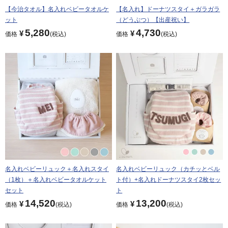
【今治タオル】名入れベビータオルケ
【名入れ】ドーナツスタイ＋ガラガラ
ット
（どうぶつ）【出産祝い】
5,280
4,730
¥
¥
価格
税込
価格
税込
名入れベビーリュック＋名入れスタイ
名入れベビーリュック（カチッとベル
（1枚）＋名入れベビータオルケット
ト付）+名入れドーナツスタイ2枚セッ
セット
ト
14,520
13,200
¥
¥
価格
税込
価格
税込