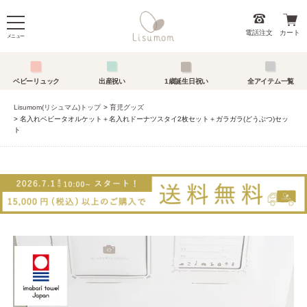
電話注文
カート
メニュー
ベビーリュック
出産祝い
1歳誕生日祝い
全アイテム一覧
Lisumom(リシュマム)トップ
育児グッズ
名入れベビータオルケット＋名入れドーナツスタイ2枚セット＋ガラガラ(どうぶつ)セッ
ト