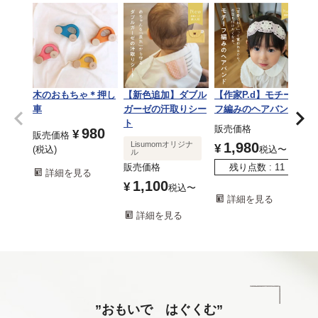
木のおもちゃ＊押し
【新色追加】ダブル
【作家P.d】モチー
【
車
ガーゼの汗取りシー
フ編みのヘアバンド
オ
ト
販売価格
販
980
¥
販売価格
Lisumomオリジナ
1,980
¥
¥
税込
税込
〜
ル
販売価格
残り点数
11
詳細を見る
1,100
¥
税込
〜
詳細を見る
詳細を見る
”おもいで はぐくむ”