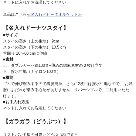
ネットに入れてお洗濯してください
単品はこちら
≪名入れベビータオルケット≫
【名入れドーナツスタイ】
■サイズ
スタイの高さ（上の生地） 9cm
スタイの高さ（下の生地） 10.5 cm
首回り 26〜60 cmに伸縮
■素材
上：ダブルガーゼ綿100％+薄めの綿麻素材の２枚仕立て
下：撥水生地（ナイロン100％）
■機能
ゴムで伸び縮みするので着脱簡単。さらに2枚目は撥水生地なので、 お洋
服によだれが染みる心配がありません。リバーシブルで、ご利用いただ
けます。
■お手入れ方法
ネットに入れてお洗濯してください
【ガラガラ（どうぶつ）】
リストバンド型の可愛いどうぶつ柄です＊