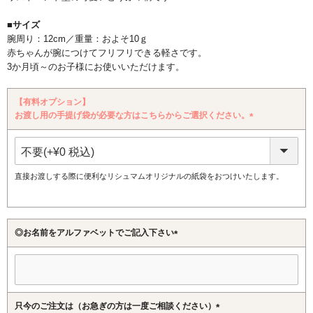
■サイズ
腕周り：12cm／重量：およそ10ｇ
赤ちゃんが腕につけてフリフリできる軽さです。
3か月頃～のお子様にお使いいただけます。
【有料オプション】
お渡し用の手提げ袋が必要な方はこちらからご選択ください。
(必
須)
直接お渡しする際に便利なリシュマムオリジナルの紙袋をおつけいたします。
◎お名前をアルファベットでご記入下さい
(必
須)
只今のご注文は（お急ぎの方は一度ご相談ください）