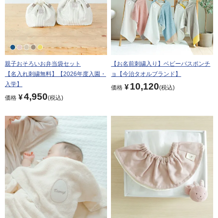
親子おそろいお弁当袋セット
【お名前刺繍入り】ベビーバスポンチ
【名入れ刺繍無料】【2026年度入園・
ョ【今治タオルブランド】
入学】
10,120
¥
価格
税込
4,950
¥
価格
税込