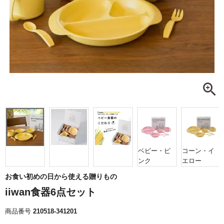
ベビー・ピ
コーン・イ
ンク
エロー
お食い初めの日から使える贈りもの
iiwan食器6点セット
商品番号
210518-341201