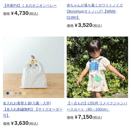
赤ちゃんが落ち着くホワイトノイズ
【作家P.d】くまのオニオンベレー
OtonoHug(オトノハグ)【WNM-
4,730
¥
価格
税込
01WH】
3,520
¥
価格
税込
名入れお着替え袋(入園・入学)
【一点もの】LISUR リメイクジャンパ
【名入れ刺繍無料】【サイズオーダー
ースカート（90～100cm）
可】
7,150
¥
価格
税込
3,630
¥
価格
税込