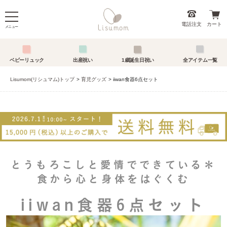
電話注文
カート
メニュー
ベビーリュック
出産祝い
1歳誕生日祝い
全アイテム一覧
Lisumom(リシュマム)トップ
育児グッズ
iiwan食器6点セット
とうもろこしと愛情でできている＊
食から心と身体をはぐくむ
iiwan食器6点セット