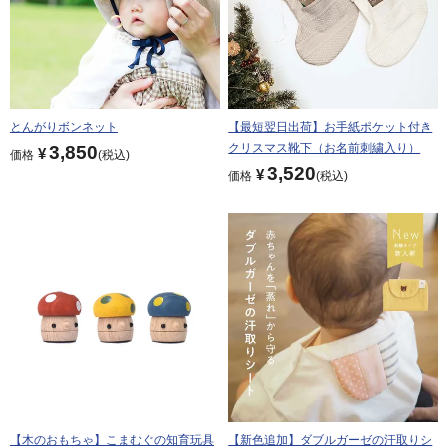
とんがりボンネット
【最短翌日出荷】お手紙ポケット付き
クリスマス靴下（お名前刺繍入り）
3,850
¥
価格
税込
3,520
¥
価格
税込
【木のおもちゃ】こまむぐの知育玩具
【新色追加】ダブルガーゼの汗取りシ