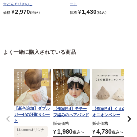
☆どんぐりきのこ
ート
2,970
1,430
¥
¥
価格
税込
価格
税込
よく一緒に購入されている商品
【新色追加】ダブル
【作家P.d】モチー
【作家P.d】くまの
ガーゼの汗取りシー
フ編みのヘアバンド
オニオンベレー
ト
販売価格
販売価格
Lisumomオリジナ
1,980
4,730
¥
¥
税込
〜
税込
〜
ル