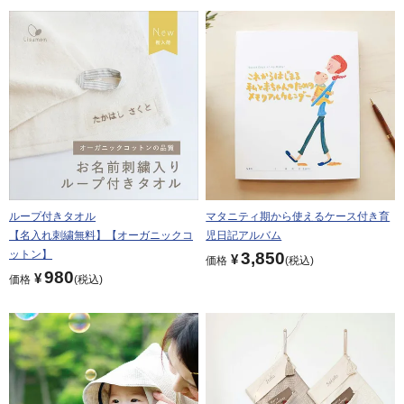
ループ付きタオル
マタニティ期から使えるケース付き育
【名入れ刺繍無料】【オーガニックコ
児日記アルバム
ットン】
3,850
¥
価格
税込
980
¥
価格
税込