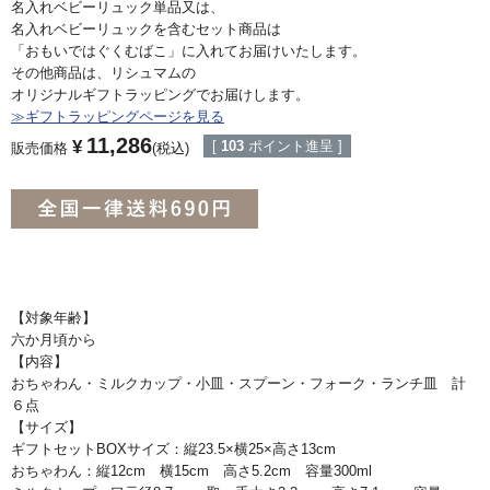
名入れベビーリュック単品又は、
名入れベビーリュックを含むセット商品は
「おもいではぐくむばこ」に入れてお届けいたします。
その他商品は、リシュマムの
オリジナルギフトラッピングでお届けします。
≫ギフトラッピングページを見る
11,286
¥
[
103
ポイント進呈 ]
販売価格
税込
【対象年齢】
六か月頃から
【内容】
おちゃわん・ミルクカップ・小皿・スプーン・フォーク・ランチ皿 計
６点
【サイズ】
ギフトセットBOXサイズ：縦23.5×横25×高さ13cm
おちゃわん：縦12cm 横15cm 高さ5.2cm 容量300ml