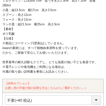
ミルクカップ：口元径8.7cm 取っ手太さ2.3cm 高さ7.1cm 容量
280ml
小皿：縦13.5cm 横17cm 高さ3.5cm
スプーン：長さ12cm
フォーク：長さ12cm
ランチ皿：縦21.5cm 横25cm 高さ3cm
【素材】
ポリ乳酸
【仕様】
※製品にコーティング(塗装)はしていません。
iiwanの素材には、すべて植物由来原料を使っています。
だから、ご家族で安心してお使いいただけます。
世界基準の耐久試験もクリアし、とても強度の強い子ども食器です。
※電子レンジや食洗機をご利用になる場合は、
付属の取り扱い説明書を事前にお読みください。
【有料オプション】
お渡し用の手提げ袋が必要な方はこちらからご選択ください。
(必
須)