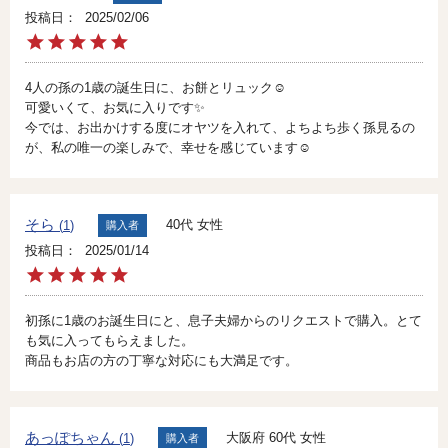
投稿日
2025/02/06
4人の孫の1歳の誕生日に、お餅とリュック☺️

可愛いくて、お気に入りです✨

今では、お出かけする度にオヤツを入れて、よちよち歩く孫見るの
が、私の唯一の楽しみで、幸せを感じています☺️
そら
40代
女性
1
購入者
投稿日
2025/01/14
初孫に1歳のお誕生日にと、息子夫婦からのリクエストで購入。とて
も気に入ってもらえました。

商品もお店の方の丁寧な対応にも大満足です。
あっぽちゃん
大阪府
60代
女性
1
購入者