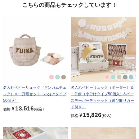
こちらの商品もチェックしています！
名入れベビーリュック（ギンガムチェ
名入れベビーリュック（ボーダー）＆
ック）＆一升餅セット（小分けタイプ
一升餅（小分けタイプ50個入）&バー
50個入）
スデーパーティセット（選び取りカー
ド付き）
13,516
¥
価格
税込
15,826
¥
価格
税込