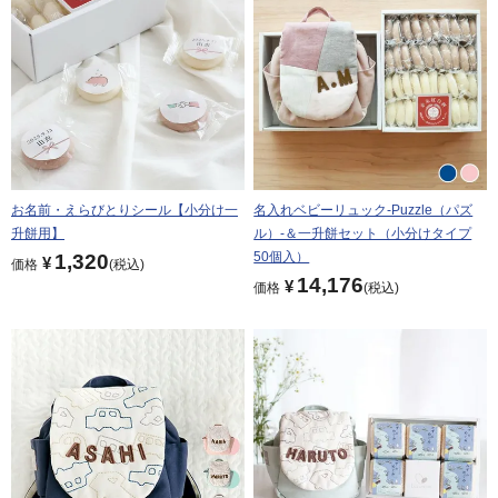
お名前・えらびとりシール【小分け一
名入れベビーリュック-Puzzle（パズ
升餅用】
ル）-＆一升餅セット（小分けタイプ
50個入）
1,320
¥
価格
税込
14,176
¥
価格
税込