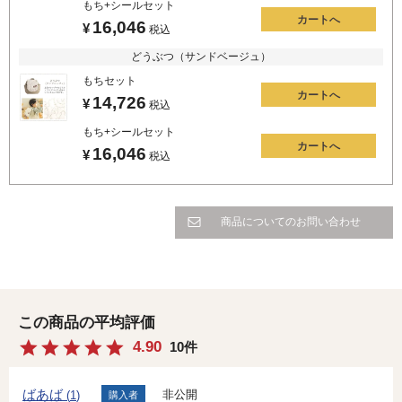
もち+シールセット
カートへ
16,046
¥
税込
どうぶつ（サンドベージュ）
もちセット
カートへ
14,726
¥
税込
もち+シールセット
カートへ
16,046
¥
税込
商品についてのお問い合わせ
4.90
10
ばあば
非公開
1
購入者