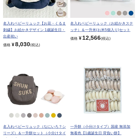
名入れベビーリュック【お花・くるま
名入れベビーリュック（お絵かきステ
刺繍】お絵かきデザイン 1歳誕生日・
ッチ）＆一升米(お米5個入り)セット
出産祝い
12,566
¥
価格
税込
8,030
¥
価格
税込
名入れベビーリュック（なにいろ？シ
一升餅（小分けタイプ）国産 無添加
リーズ）＆一升餅セット（小分けタイ
無着色【1歳誕生日 背負い餅】