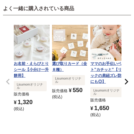
よく一緒に購入されている商品
お名前・えらびとり
選び取りカード（全
ママのお手伝いベル
こ
シール【小分け一升
８種）
ト”カチッと”【リュ
出
餅用】
ックの肩紐ズレ防止
の
Lisumomオリジナ
にも◎】
ス
ル
Lisumomオリジナ
ト
ル
550
¥
販売価格
Lisumomオリジナ
販売価格
ル
税込
L
販売価格
1,320
¥
販
1,650
¥
税込
¥
税込
税