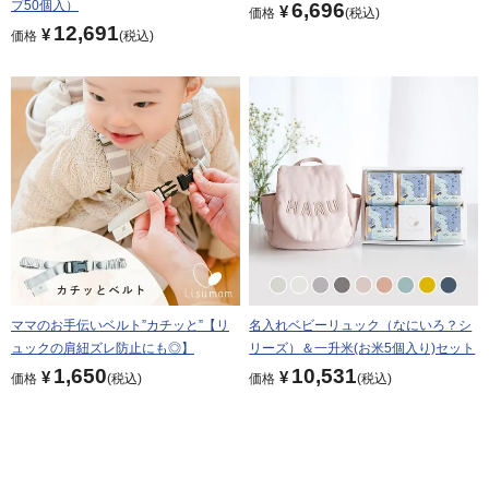
プ50個入）
6,696
¥
価格
税込
12,691
¥
価格
税込
ママのお手伝いベルト”カチッと”【リ
名入れベビーリュック（なにいろ？シ
ュックの肩紐ズレ防止にも◎】
リーズ）＆一升米(お米5個入り)セット
1,650
10,531
¥
¥
価格
税込
価格
税込