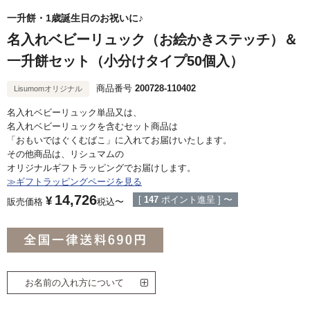
一升餅・1歳誕生日のお祝いに♪
名入れベビーリュック（お絵かきステッチ）＆
一升餅セット（小分けタイプ50個入）
商品番号
200728-110402
Lisumomオリジナル
名入れベビーリュック単品又は、
名入れベビーリュックを含むセット商品は
「おもいではぐくむばこ」に入れてお届けいたします。
その他商品は、リシュマムの
オリジナルギフトラッピングでお届けします。
≫ギフトラッピングページを見る
14,726
¥
[
147
ポイント進呈 ]
〜
販売価格
税込
〜
お名前の入れ方について