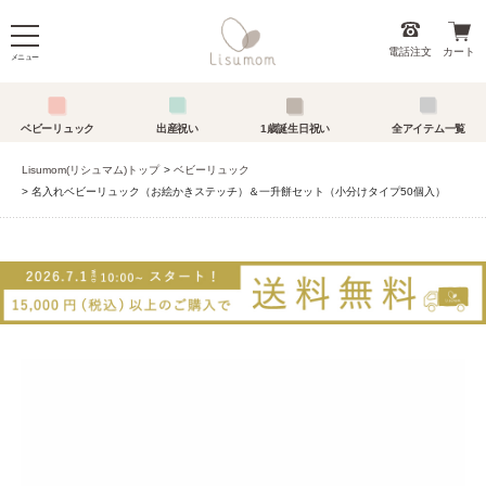
電話注文
カート
メニュー
ベビーリュック
出産祝い
1歳誕生日祝い
全アイテム一覧
Lisumom(リシュマム)トップ
ベビーリュック
名入れベビーリュック（お絵かきステッチ）＆一升餅セット（小分けタイプ50個入）