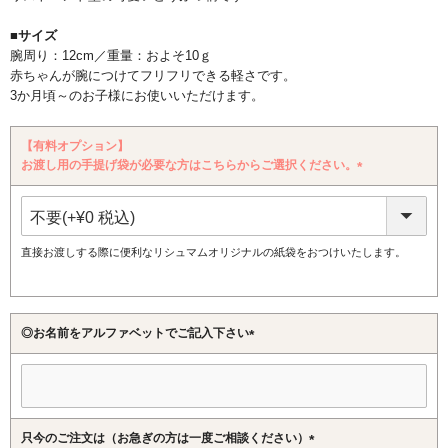
■サイズ
腕周り：12cm／重量：およそ10ｇ
赤ちゃんが腕につけてフリフリできる軽さです。
3か月頃～のお子様にお使いいただけます。
【有料オプション】
お渡し用の手提げ袋が必要な方はこちらからご選択ください。
(必
須)
直接お渡しする際に便利なリシュマムオリジナルの紙袋をおつけいたします。
◎お名前をアルファベットでご記入下さい
(必
須)
只今のご注文は（お急ぎの方は一度ご相談ください）