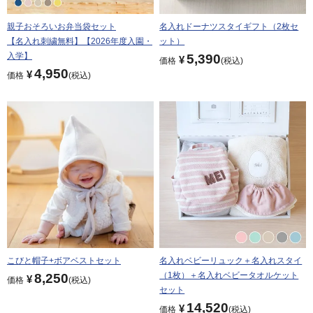
親子おそろいお弁当袋セット
名入れドーナツスタイギフト（2枚セ
【名入れ刺繍無料】【2026年度入園・
ット）
入学】
5,390
¥
価格
税込
4,950
¥
価格
税込
こびと帽子+ボアベストセット
名入れベビーリュック＋名入れスタイ
（1枚）＋名入れベビータオルケット
8,250
¥
価格
税込
セット
14,520
¥
価格
税込