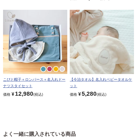
こびと帽子＋ロンパース＋名入れドー
【今治タオル】名入れベビータオルケ
ナツスタイセット
ット
12,980
5,280
¥
¥
価格
税込
価格
税込
よく一緒に購入されている商品