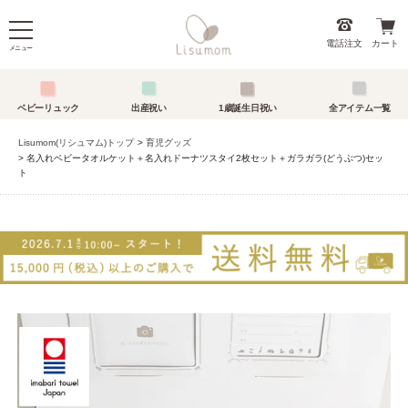
電話注文
カート
メニュー
ベビーリュック
出産祝い
1歳誕生日祝い
全アイテム一覧
Lisumom(リシュマム)トップ
育児グッズ
名入れベビータオルケット＋名入れドーナツスタイ2枚セット＋ガラガラ(どうぶつ)セッ
ト