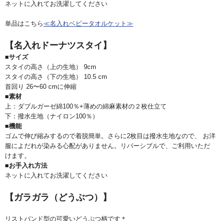
ネットに入れてお洗濯してください
単品はこちら
≪名入れベビータオルケット≫
【名入れドーナツスタイ】
■サイズ
スタイの高さ（上の生地） 9cm
スタイの高さ（下の生地） 10.5 cm
首回り 26〜60 cmに伸縮
■素材
上：ダブルガーゼ綿100％+薄めの綿麻素材の２枚仕立て
下：撥水生地（ナイロン100％）
■機能
ゴムで伸び縮みするので着脱簡単。さらに2枚目は撥水生地なので、 お洋
服によだれが染みる心配がありません。リバーシブルで、ご利用いただ
けます。
■お手入れ方法
ネットに入れてお洗濯してください
【ガラガラ（どうぶつ）】
リストバンド型の可愛いどうぶつ柄です＊