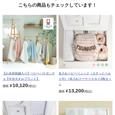
こちらの商品もチェックしています！
【お名前刺繍入り】ベビーバスポンチ
名入れベビーリュック（カチッとベル
ョ【今治タオルブランド】
ト付）+名入れドーナツスタイ2枚セッ
ト
10,120
¥
価格
税込
13,200
¥
価格
税込