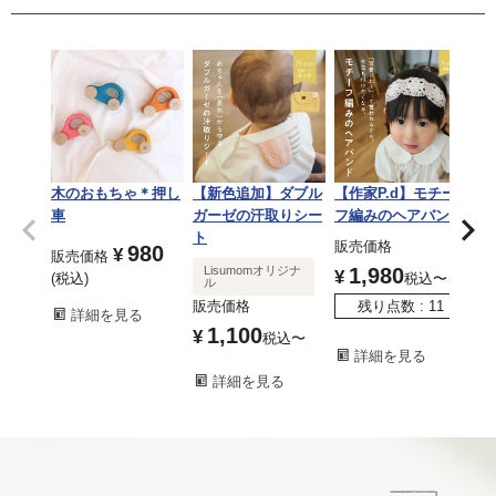
木のおもちゃ＊押し
【新色追加】ダブル
【作家P.d】モチー
【
車
ガーゼの汗取りシー
フ編みのヘアバンド
オ
ト
販売価格
販
980
¥
販売価格
Lisumomオリジナ
1,980
¥
¥
税込
税込
〜
ル
販売価格
残り点数
11
詳細を見る
1,100
¥
税込
〜
詳細を見る
詳細を見る