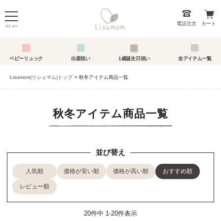
電話注文
カート
メニュー
ベビーリュック
出産祝い
1歳誕生日祝い
全アイテム一覧
Lisumom(リシュマム)トップ
秋冬アイテム商品一覧
秋冬アイテム商品一覧
並び替え
人気順
価格が安い順
価格が高い順
おすすめ順
レビュー順
20
件中
1
-
20
件表示