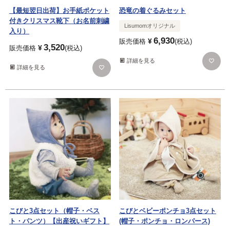
【最短翌日出荷】お手紙ポケット
恐竜の着ぐるみセット
付きクリスマス靴下（お名前刺繍
Lisumomオリジナル
入り）
6,930
¥
販売価格
税込
3,520
¥
販売価格
税込
詳細を見る
詳細を見る
こびと3点セット（帽子・ベス
こびとベビーポンチョ3点セット
ト・パンツ）【出産祝いギフト】
(帽子・ポンチョ・ロンパース)