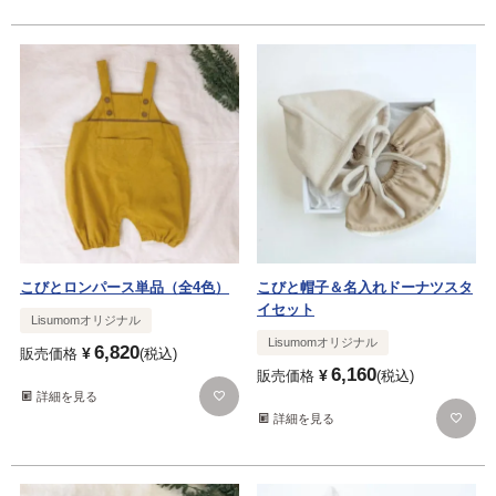
こびとロンパース単品（全4色）
こびと帽子＆名入れドーナツスタ
イセット
Lisumomオリジナル
Lisumomオリジナル
6,820
¥
販売価格
税込
6,160
¥
販売価格
税込
詳細を見る
詳細を見る