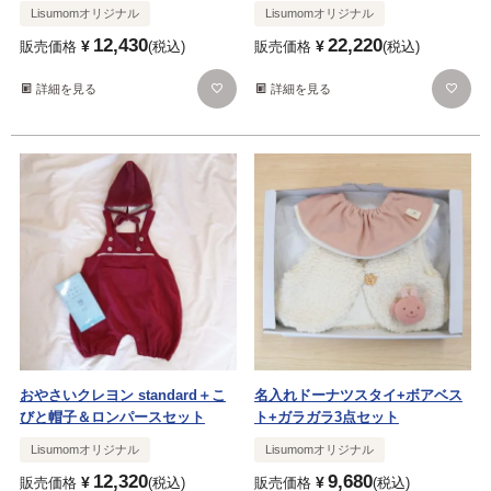
Lisumomオリジナル
Lisumomオリジナル
12,430
22,220
¥
¥
販売価格
税込
販売価格
税込
詳細を見る
詳細を見る
おやさいクレヨン standard＋こ
名入れドーナツスタイ+ボアベス
びと帽子＆ロンパースセット
ト+ガラガラ3点セット
Lisumomオリジナル
Lisumomオリジナル
12,320
9,680
¥
¥
販売価格
税込
販売価格
税込