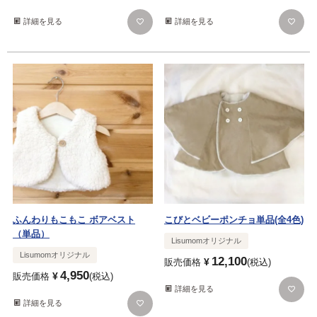
詳細を見る
詳細を見る
ふんわりもこもこ ボアベスト
こびとベビーポンチョ単品(全4色)
（単品）
Lisumomオリジナル
Lisumomオリジナル
12,100
¥
販売価格
税込
4,950
¥
販売価格
税込
詳細を見る
詳細を見る