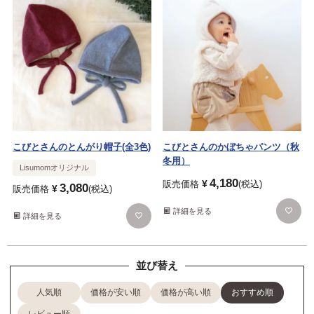
こびとさんのとんがり帽子(全3色)
こびとさんのかぼちゃパンツ（秋
冬用）
Lisumomオリジナル
4,180
¥
販売価格
税込
3,080
¥
販売価格
税込
詳細を見る
詳細を見る
並び替え
人気順
価格が安い順
価格が高い順
おすすめ順