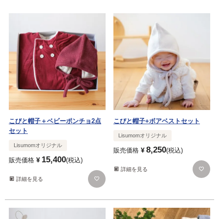
こびと帽子＋ベビーポンチョ2点
こびと帽子+ボアベストセット
セット
Lisumomオリジナル
Lisumomオリジナル
8,250
¥
販売価格
税込
15,400
¥
販売価格
税込
詳細を見る
詳細を見る