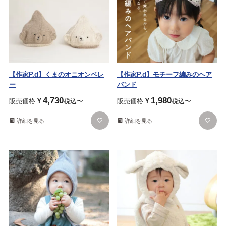
【作家P.d】くまのオニオンベレ
【作家P.d】モチーフ編みのヘア
ー
バンド
4,730
1,980
¥
¥
販売価格
税込
〜
販売価格
税込
〜
詳細を見る
詳細を見る