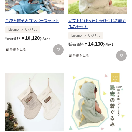
こびと帽子＆ロンパースセット
ギフトにぴったり☆ひつじの着ぐ
るみセット
Lisumomオリジナル
Lisumomオリジナル
10,120
¥
販売価格
税込
14,190
¥
販売価格
税込
詳細を見る
詳細を見る